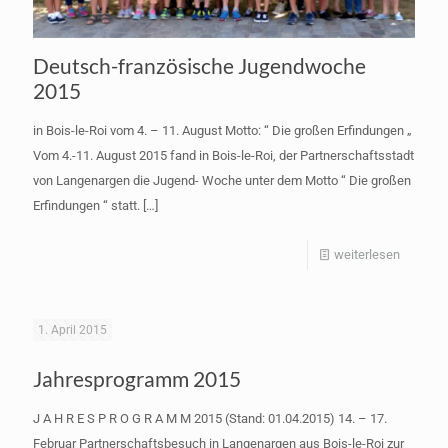
Deutsch-französische Jugendwoche
2015
in Bois-le-Roi vom 4. – 11. August Motto: “ Die großen Erfindungen „
Vom 4.-11. August 2015 fand in Bois-le-Roi, der Partnerschaftsstadt
von Langenargen die Jugend- Woche unter dem Motto “ Die großen
Erfindungen “ statt.
[…]
-
weiterlesen
Deutsch
französ
1. April 2015
Jugend
Jahresprogramm 2015
2015
J A H R E S P R O G R A M M 2015 (Stand: 01.04.2015) 14. – 17.
Februar Partnerschaftsbesuch in Langenargen aus Bois-le-Roi zur