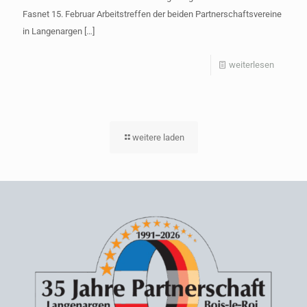
Fasnet 15. Februar Arbeitstreffen der beiden Partnerschaftsvereine
in Langenargen
[…]
-
weiterlesen
Jahresp
2015
weitere laden