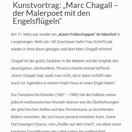
Kunstvortrag: „Marc Chagall –
der Malerpoet mit den
Engelsflügeln“
Am 17. März war wieder ein
„Kunst-Frühschoppen“ im Münzhof
in
Langenargen. Mehr als 140 Zuschauer hatte Frau Scheffczyk
wieder in ihren Bann gezogen und über Marc Chagall referiert.
Chagall ist der große Zauberer in der Malerei und der Graphik des
zwanzigsten Jahrhunderts. Picasso meinte einmal treffend:
„Wenn Chagall malt, weiß man nicht, ob er dabei schläft oder
wach ist. Irgendwo in seinem Kopf muss er einen Engel haben.“
Der französische Künstler (1887 – 1985) hat die Folklore seiner
jüdisch-weißrussischen Wurzeln ebenso wie die Überlieferungen
der griechischen Antike und des Christentums zu leuchtenden
Bildern verwoben, der sich kaum jemand entziehen kann. Seine
fast traurigen Clowns, sein „Fiedler auf dem Dach“, vor allem seine
kreativen Darstellungen der Liebe haben ihn weltberühmt